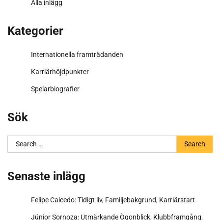
Alla inlägg
Kategorier
Internationella framträdanden
Karriärhöjdpunkter
Spelarbiografier
Sök
Search
for:
Senaste inlägg
Felipe Caicedo: Tidigt liv, Familjebakgrund, Karriärstart
Júnior Sornoza: Utmärkande Ögonblick, Klubbframgång,