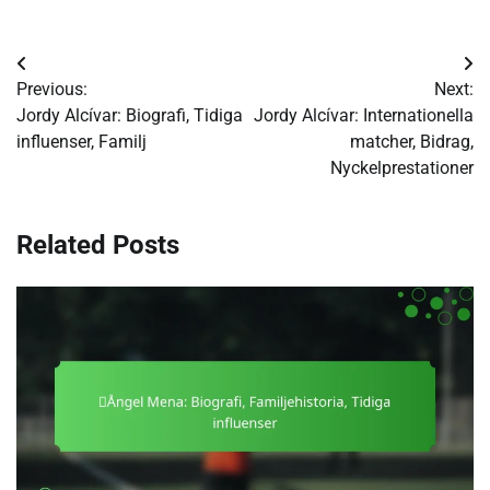
Post
Previous:
Next:
navigation
Jordy Alcívar: Biografi, Tidiga
Jordy Alcívar: Internationella
influenser, Familj
matcher, Bidrag,
Nyckelprestationer
Related Posts