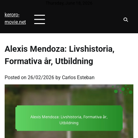
Skip
Thursday, June 18, 2026
to
keroro-
content
movie.net
Alexis Mendoza: Livshistoria,
Formativa år, Utbildning
Posted on
26/02/2026
by
Carlos Esteban