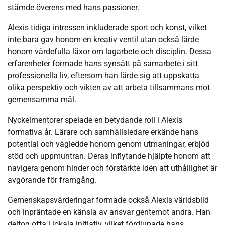
stämde överens med hans passioner.
Alexis tidiga intressen inkluderade sport och konst, vilket
inte bara gav honom en kreativ ventil utan också lärde
honom värdefulla läxor om lagarbete och disciplin. Dessa
erfarenheter formade hans synsätt på samarbete i sitt
professionella liv, eftersom han lärde sig att uppskatta
olika perspektiv och vikten av att arbeta tillsammans mot
gemensamma mål.
Nyckelmentorer spelade en betydande roll i Alexis
formativa år. Lärare och samhällsledare erkände hans
potential och vägledde honom genom utmaningar, erbjöd
stöd och uppmuntran. Deras inflytande hjälpte honom att
navigera genom hinder och förstärkte idén att uthållighet är
avgörande för framgång.
Gemenskapsvärderingar formade också Alexis världsbild
och inpräntade en känsla av ansvar gentemot andra. Han
deltog ofta i lokala initiativ, vilket fördjupade hans