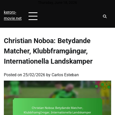
Skip
Thursday, June 18, 2026
to
keroro-
content
movie.net
Christian Noboa: Betydande
Matcher, Klubbframgångar,
Internationella Landskamper
Posted on
25/02/2026
by
Carlos Esteban