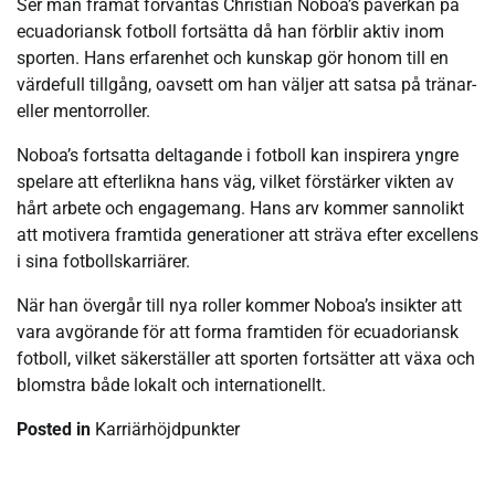
Ser man framåt förväntas Christian Noboa’s påverkan på
ecuadoriansk fotboll fortsätta då han förblir aktiv inom
sporten. Hans erfarenhet och kunskap gör honom till en
värdefull tillgång, oavsett om han väljer att satsa på tränar-
eller mentorroller.
Noboa’s fortsatta deltagande i fotboll kan inspirera yngre
spelare att efterlikna hans väg, vilket förstärker vikten av
hårt arbete och engagemang. Hans arv kommer sannolikt
att motivera framtida generationer att sträva efter excellens
i sina fotbollskarriärer.
När han övergår till nya roller kommer Noboa’s insikter att
vara avgörande för att forma framtiden för ecuadoriansk
fotboll, vilket säkerställer att sporten fortsätter att växa och
blomstra både lokalt och internationellt.
Posted in
Karriärhöjdpunkter