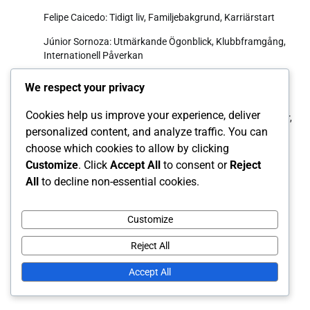
Felipe Caicedo: Tidigt liv, Familjebakgrund, Karriärstart
Júnior Sornoza: Utmärkande Ögonblick, Klubbframgång,
Internationell Påverkan
Moisés Caicedo: Internationella bidrag, Framträdanden,
We respect your privacy
Påverkan
Cookies help us improve your experience, deliver
Luis Antonio Valencia: Internationell karriär, Landskamper,
personalized content, and analyze traffic. You can
Bidrag
choose which cookies to allow by clicking
Jordy Alcívar: Internationella matcher, Bidrag,
Customize
. Click
Accept All
to consent or
Reject
Nyckelprestationer
All
to decline non-essential cookies.
Arkiv
Customize
March 2026
Reject All
February 2026
Accept All