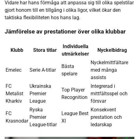
Vidare har hans förmåga att anpassa sig till olika spelstilar
gjort honom till en tillgång i olika ligor, vilket ökar den
taktiska flexibiliteten hos hans lag.
Jämförelse av prestationer över olika klubbar
Individuella
Klubb
Stora titlar
Nyckelbidrag
utmärkelser
Nyckelmittfältare
Bästa
Emelec
Serie A-titlar
med många
spelare
assists
FC
Ukrainska
Integrerad i
Top Player
Metalist
Premier
mittfältsspel och
Recognition
Kharkiv
League
försvar
Ryska
Konsekvent
FC
League Best
Premier
prestation och
Krasnodar
XI
League-titlar
ledarskap