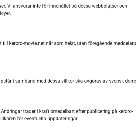
ser. Vi ansvarar inte för innehållet på dessa webbplatser och
icyer.
st till keroro-movie.net när som helst, utan föregående meddelan
 uppstår i samband med dessa villkor ska avgöras av svensk doms
 Ändringar träder i kraft omedelbart efter publicering på keroro-
llkoren för eventuella uppdateringar.