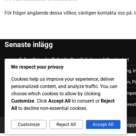
För frågor angående dessa villkor, vänligen kontakta oss på:
Senaste inlägg
Felipe Caicedo: Tidigt liv, Familjebakgrund, Karriärstart
We respect your privacy
Júnior Sornoza: Utmärkande Ögonblick, Klubbframgång, In
Cookies help us improve your experience, deliver
Moisés Caicedo: Internationella bidrag, Framträdanden, P
personalized content, and analyze traffic. You can
Luis Antonio Valencia: Internationell karriär, Landskamper
choose which cookies to allow by clicking
Customize
. Click
Accept All
to consent or
Reject
Jordy Alcívar: Internationella matcher, Bidrag, Nyckelpres
All
to decline non-essential cookies.
Customize
Reject All
Accept All
Copy