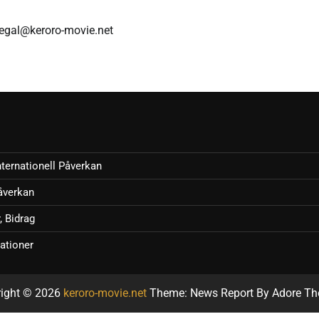
legal@keroro-movie.net
ternationell Påverkan
åverkan
, Bidrag
tationer
right © 2026
keroro-movie.net
Theme: News Report By
Adore T