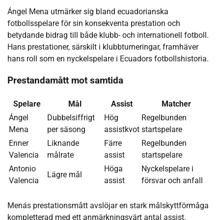
Ángel Mena utmärker sig bland ecuadorianska
fotbollsspelare för sin konsekventa prestation och
betydande bidrag till både klubb- och internationell fotboll.
Hans prestationer, särskilt i klubbturneringar, framhäver
hans roll som en nyckelspelare i Ecuadors fotbollshistoria.
Prestandamått mot samtida
Spelare
Mål
Assist
Matcher
Ángel
Dubbelsiffrigt
Hög
Regelbunden
Mena
per säsong
assistkvot
startspelare
Enner
Liknande
Färre
Regelbunden
Valencia
målrate
assist
startspelare
Antonio
Höga
Nyckelspelare i
Lägre mål
Valencia
assist
försvar och anfall
Menás prestationsmått avslöjar en stark målskyttförmåga
kompletterad med ett anmärkningsvärt antal assist.