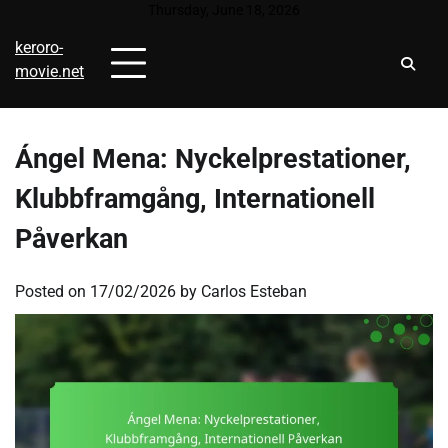
Skip
Thursday, June 18, 2026
to
keroro-
content
movie.net
Ángel Mena: Nyckelprestationer,
Klubbframgång, Internationell
Påverkan
Posted on
17/02/2026
by
Carlos Esteban