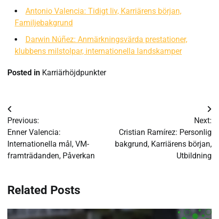
Antonio Valencia: Tidigt liv, Karriärens början,
Familjebakgrund
Darwin Núñez: Anmärkningsvärda prestationer,
klubbens milstolpar, internationella landskamper
Posted in
Karriärhöjdpunkter
Post
Previous:
Next:
navigation
Enner Valencia:
Cristian Ramírez: Personlig
Internationella mål, VM-
bakgrund, Karriärens början,
framträdanden, Påverkan
Utbildning
Related Posts