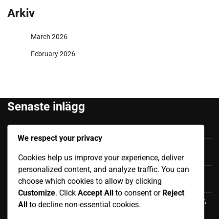
Arkiv
March 2026
February 2026
Senaste inlägg
Felipe Caicedo: Tidigt liv, Familjebakgrund, Karriärstart
We respect your privacy
Júnior Sornoza: Utmärkande Ögonblick, Klubbframgång,
Internationell Påverkan
Cookies help us improve your experience, deliver
personalized content, and analyze traffic. You can
Moisés Caicedo: Internationella bidrag, Framträdanden,
choose which cookies to allow by clicking
Påverkan
Customize
. Click
Accept All
to consent or
Reject
Luis Antonio Valencia: Internationell karriär, Landskamper,
All
to decline non-essential cookies.
Bidrag