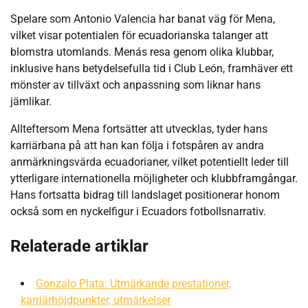
Spelare som Antonio Valencia har banat väg för Mena,
vilket visar potentialen för ecuadorianska talanger att
blomstra utomlands. Menás resa genom olika klubbar,
inklusive hans betydelsefulla tid i Club León, framhäver ett
mönster av tillväxt och anpassning som liknar hans
jämlikar.
Allteftersom Mena fortsätter att utvecklas, tyder hans
karriärbana på att han kan följa i fotspåren av andra
anmärkningsvärda ecuadorianer, vilket potentiellt leder till
ytterligare internationella möjligheter och klubbframgångar.
Hans fortsatta bidrag till landslaget positionerar honom
också som en nyckelfigur i Ecuadors fotbollsnarrativ.
Relaterade artiklar
Gonzalo Plata: Utmärkande prestationer,
karriärhöjdpunkter, utmärkelser