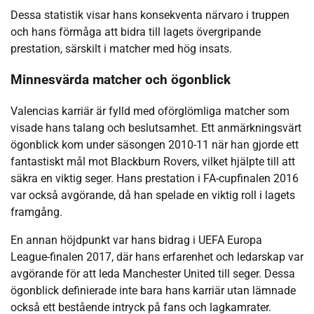
Dessa statistik visar hans konsekventa närvaro i truppen
och hans förmåga att bidra till lagets övergripande
prestation, särskilt i matcher med hög insats.
Minnesvärda matcher och ögonblick
Valencias karriär är fylld med oförglömliga matcher som
visade hans talang och beslutsamhet. Ett anmärkningsvärt
ögonblick kom under säsongen 2010-11 när han gjorde ett
fantastiskt mål mot Blackburn Rovers, vilket hjälpte till att
säkra en viktig seger. Hans prestation i FA-cupfinalen 2016
var också avgörande, då han spelade en viktig roll i lagets
framgång.
En annan höjdpunkt var hans bidrag i UEFA Europa
League-finalen 2017, där hans erfarenhet och ledarskap var
avgörande för att leda Manchester United till seger. Dessa
ögonblick definierade inte bara hans karriär utan lämnade
också ett bestående intryck på fans och lagkamrater.