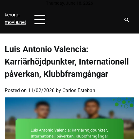
Skip
Thursday, June 18, 2026
to
keroro-
content
movie.net
Luis Antonio Valencia:
Karriärhöjdpunkter, Internationell
påverkan, Klubbframgångar
Posted on
11/02/2026
by
Carlos Esteban