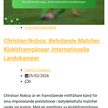
Karriärhöjdpunkter
Christian Noboa: Betydande Matcher,
Klubbframgångar, Internationella
Landskamper
Carlos Esteban
25/02/2026
0
Christian Noboa är en framstående mittfältare känd för
sina imponerande prestationer i betydelsefulla matcher
under sin karriär. Med en meritlista av klubbframgångar