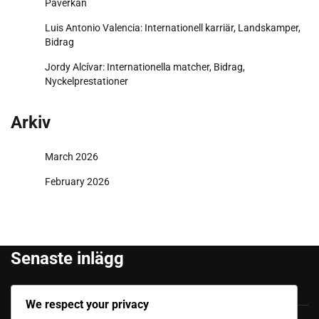
Påverkan
Luis Antonio Valencia: Internationell karriär, Landskamper,
Bidrag
Jordy Alcívar: Internationella matcher, Bidrag,
Nyckelprestationer
Arkiv
March 2026
February 2026
Senaste inlägg
Felipe Caicedo: Tidigt liv, Familjebakgrund, Karriärstart
We respect your privacy
Júnior Sornoza: Utmärkande Ögonblick, Klubbframgång,