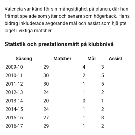
Valencia var känd för sin mångsidighet på planen, där han
främst spelade som ytter och senare som högerback. Hans
bidrag inkluderade avgörande mål och assist som hjälpte
laget i viktiga matcher.
Statistik och prestationsmått på klubbnivå
Säsong
Matcher
Mål
Assist
2009-10
29
4
3
2010-11
30
2
5
2011-12
30
1
5
2012-13
24
1
2
2013-14
20
0
1
2014-15
24
1
2
2015-16
27
1
3
2016-17
29
1
2