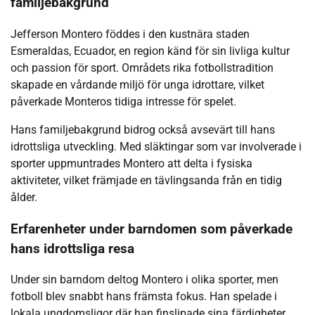
familjebakgrund
Jefferson Montero föddes i den kustnära staden
Esmeraldas, Ecuador, en region känd för sin livliga kultur
och passion för sport. Områdets rika fotbollstradition
skapade en vårdande miljö för unga idrottare, vilket
påverkade Monteros tidiga intresse för spelet.
Hans familjebakgrund bidrog också avsevärt till hans
idrottsliga utveckling. Med släktingar som var involverade i
sporter uppmuntrades Montero att delta i fysiska
aktiviteter, vilket främjade en tävlingsanda från en tidig
ålder.
Erfarenheter under barndomen som påverkade
hans idrottsliga resa
Under sin barndom deltog Montero i olika sporter, men
fotboll blev snabbt hans främsta fokus. Han spelade i
lokala ungdomsligor där han finslipade sina färdigheter