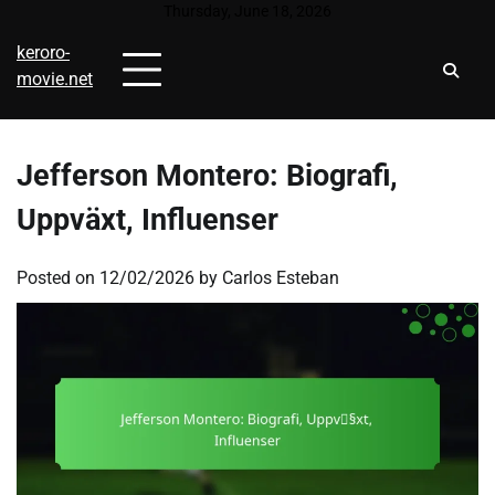
Skip
Thursday, June 18, 2026
to
keroro-
content
movie.net
Jefferson Montero: Biografi,
Uppväxt, Influenser
Posted on
12/02/2026
by
Carlos Esteban