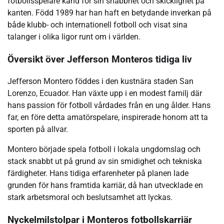
fotbollsspelare känd för sin snabbhet och skicklighet på
kanten. Född 1989 har han haft en betydande inverkan på
både klubb- och internationell fotboll och visat sina
talanger i olika ligor runt om i världen.
Översikt över Jefferson Monteros tidiga liv
Jefferson Montero föddes i den kustnära staden San
Lorenzo, Ecuador. Han växte upp i en modest familj där
hans passion för fotboll vårdades från en ung ålder. Hans
far, en före detta amatörspelare, inspirerade honom att ta
sporten på allvar.
Montero började spela fotboll i lokala ungdomslag och
stack snabbt ut på grund av sin smidighet och tekniska
färdigheter. Hans tidiga erfarenheter på planen lade
grunden för hans framtida karriär, då han utvecklade en
stark arbetsmoral och beslutsamhet att lyckas.
Nyckelmilstolpar i Monteros fotbollskarriär