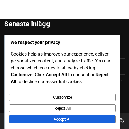
Senaste inlägg
Felipe Caicedo: Tidigt liv, Familjebakgrund, Karriärstart
We respect your privacy
Júnior Sornoza: Utmärkande Ögonblick, Klubbframgång,
Cookies help us improve your experience, deliver
Internationell Påverkan
personalized content, and analyze traffic. You can
Moisés Caicedo: Internationella bidrag, Framträdanden,
choose which cookies to allow by clicking
Påverkan
Customize
. Click
Accept All
to consent or
Reject
Luis Antonio Valencia: Internationell karriär, Landskamper,
All
to decline non-essential cookies.
Bidrag
Jordy Alcívar: Internationella matcher, Bidrag,
Customize
Nyckelprestationer
Reject All
Accept All
Copyright © 2026
keroro-movie.net
Theme: News Report By
Adore Themes
.