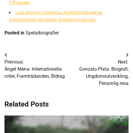
influenser
Luis Antonio Valencia: Karriärhöjdpunkter,
Internationell påverkan, Klubbframgångar
Posted in
Spelarbiografier
Post
Previous:
Next:
navigation
Ángel Mena: Internationella
Gonzalo Plata: Biografi,
roller, Framträdanden, Bidrag
Ungdomsutveckling,
Personlig resa
Related Posts